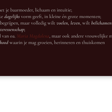
t je baarmoeder, lichaam en intuïtie;
jke
dagelijks
vorm geeft, in kleine én grote momenten;
 begrijpen, maar volledig wilt
voelen, leven
, wilt
belichamen
steressenschap
;
d van oa.
Maria Magdalena
, maar ook andere vrouwelijke my
rhood
waarin je mag groeien, herinneren en thuiskomen