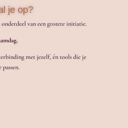
l je op?
 onderdeel van een grotere initiatie.
aamdag.
erbinding met jezelf, én tools die je
e passen.
 kracht van binnenuit:
aards, gegrond en
aar
de taal van je womb en
cyclische