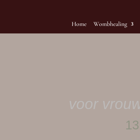
Home
Wombhealing
The 
voor vrouw
13