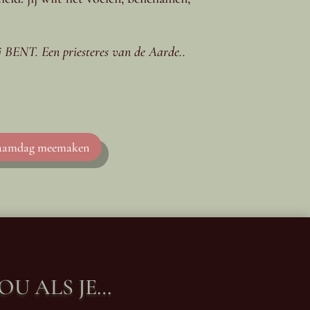
jij BENT. Een priesteres van de Aarde..
 Naamdag meemaken
U ALS JE…