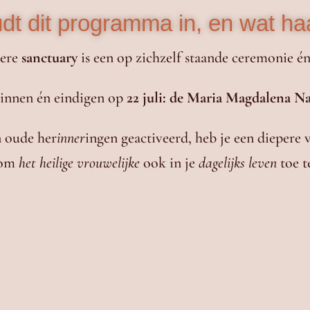
dt dit programma in, en wat haa
dere
sanctuary
is een op zichzelf staande ceremonie én
innen én eindigen op
22 juli: de Maria Magdalena N
n oude her
inner
ingen geactiveerd, heb je een diepere v
 om
het heilige vrouwelijke
ook in je
dagelijks leven
toe t
lichaam en intuïtie;
voel je je vrouwelijke
ices
om thuis verder uit
oorspronkelijk;
weet je te
luisteren n
ena,
the Rose Lineage
en
natuur;