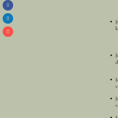
J
k
J
d
J
v
J
v
J