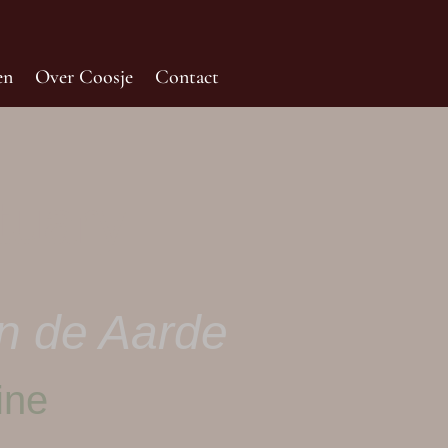
en
Over Coosje
Contact
tuary
an de Aarde
ine