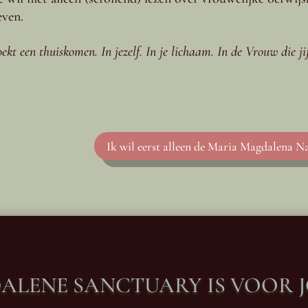
even.
oekt een thuiskomen. In jezelf. In je lichaam. In de Vrouw die 
Ik wil eerst alleen de Maria Magdalena
ALENE SANCTUARY IS VOOR JO