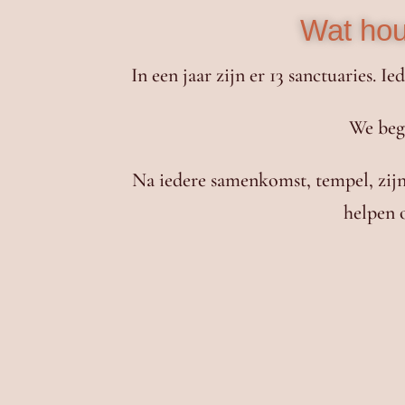
Wat hou
In een jaar zijn er 13 sanctuaries. Ie
We beg
Na iedere samenkomst, tempel, zij
helpen
voel je meer
verbinding
met je womb, 
ontvang je rituelen, activaties en
pract
te diepen;
heb je inspiratie vanuit Maria Magdal