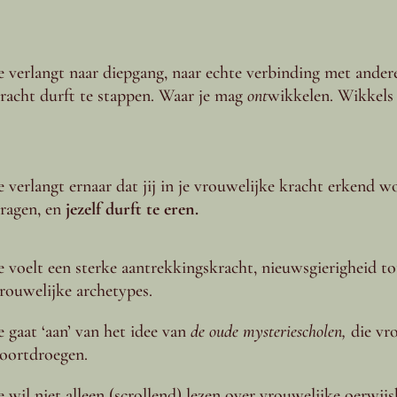
e verlangt naar diepgang, naar echte verbinding met andere
racht durft te stappen. Waar je mag
ont
wikkelen. Wikkels
e verlangt ernaar dat jij in je vrouwelijke kracht erkend wor
ragen, en
jezelf durft te eren.
e voelt een sterke aantrekkingskracht, nieuwsgierigheid to
rouwelijke archetypes.
e gaat ‘aan’ van het idee van
de oude mysteriescholen,
die vr
oortdroegen.
e wil niet alleen (scrollend) lezen over vrouwelijke oerwijs