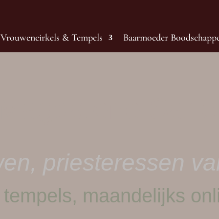
Vrouwencirkels & Tempels
Baarmoeder Boodschapp
Magdalene Sanc
en, priesteressen v
 tempels, maandelijks onl