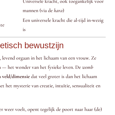
Universele kracht, ook toegankelijk voor
mannen (via de
hara
)
Een universele kracht die al-tijd in-wezig
ste
is
etisch bewustzijn
, levend orgaan in het lichaam van een vrouw. Ze
n — het wonder van het fysieke leven. De
womb
h veld/dimensie
dat veel groter is dan het lichaam
 het mysterie van creatie, intuïtie, sensualiteit en
 weer voelt, opent tegelijk de poort naar haar (de)