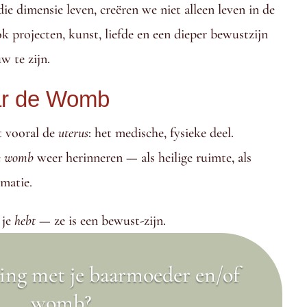
ie dimensie leven, creëren we niet alleen leven in de
projecten, kunst, liefde en een dieper bewustzijn
w te zijn.
ar de Womb
 vooral de
uterus
: het medische, fysieke deel.
e
womb
weer herinneren — als heilige ruimte, als
rmatie.
 je
hebt
— ze is een bewust-zijn.
ing met je baarmoeder en/of
womb?