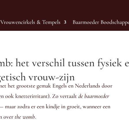
Vrouwencirkels & Tempels
Baarmoeder Boodschapp
: het verschil tussen fysiek 
etisch vrouw-zijn
et het grootste gemak Engels en Nederlands door
n ook knetterirritant). Zo vertaalt
de baarmoeder
 maar zodra er een kindje in groeit, wanneer een
en over
the womb
.