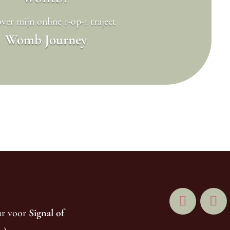
ver mijn online 1-op-1 traject
Womb Journey
eur voor
Signal of