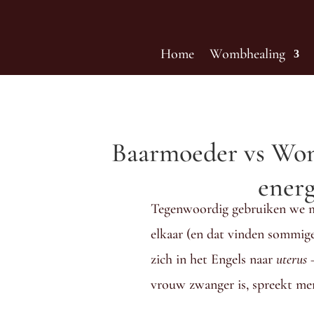
Home
Wombhealing
Baarmoeder vs Womb
energ
Tegenwoordig gebruiken we m
elkaar (en dat vinden sommige
zich in het Engels naar
uterus
—
vrouw zwanger is, spreekt m