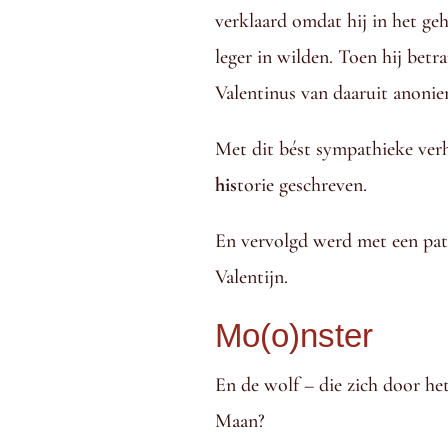
verklaard omdat hij in het ge
leger in wilden. Toen hij betr
Valentinus van daaruit anonie
Met dit bést sympathieke verha
his
torie geschreven.
En vervolgd werd met een patr
Valentijn.
Mo(o)nster
En de wolf – die zich door het
Maan?