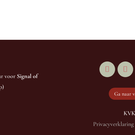
eur voor
Signal of
p)
Ga naar v
KVK 
Privacyverklaring