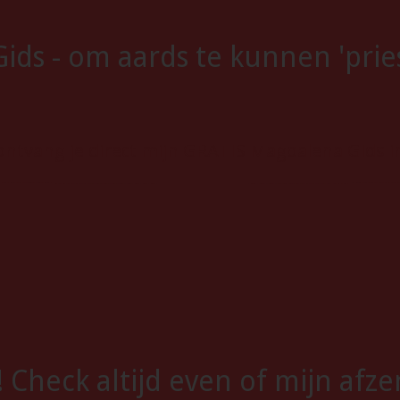
ids - om aards te kunnen 'prie
ontvang je direct mijn GRATIS Magdalena Gids i
Check altijd even of mijn afze