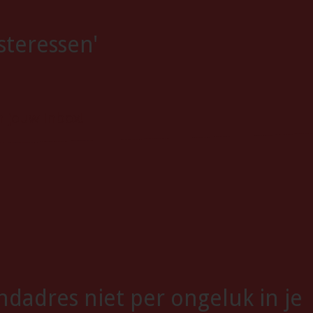
steressen'
n jouw inbox!
ndadres niet per ongeluk in je