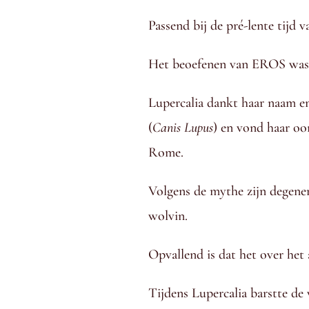
Passend bij de pré-lente tijd v
Het beoefenen van EROS was (en
Lupercalia dankt haar naam e
(
Canis Lupus
) en vond haar oo
Rome.
Volgens de mythe zijn degenen
wolvin.
Opvallend is dat het over het 
Tijdens Lupercalia barstte d